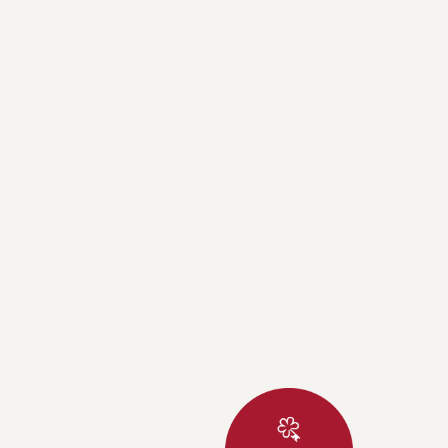
Ihr 5-Ste
Herzliche G
Das Central 
Freuen Sie s