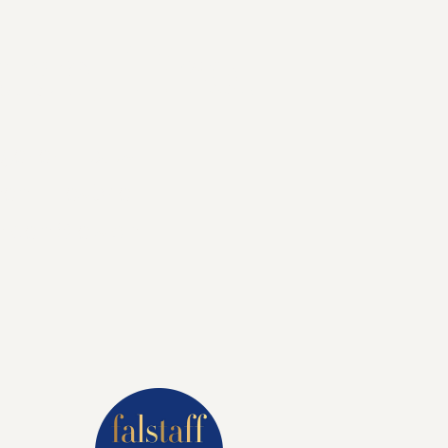
den, Tirol
gerer Luxus:
en Lifestyle.
 den Sie sich