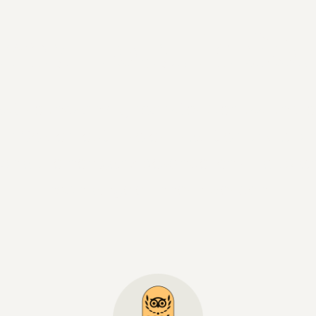
rne Hotel in Söl
astfreundschaft, höchster Genuss und le
in Sölden lebt Tiroler Tradition und alpin
ich auf einen ganz besonderen Urlaub, an
noch lange erinnern werden.