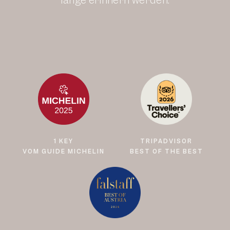
lange erinnern werden.
1 KEY
TRIPADVISOR
VOM GUIDE MICHELIN
BEST OF THE BEST