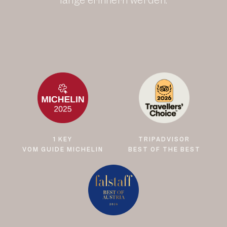
lange erinnern werden.
1 KEY
TRIPADVISOR
VOM GUIDE MICHELIN
BEST OF THE BEST