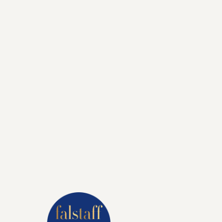
den, Tirol
gerer Luxus:
en Lifestyle.
 den Sie sich