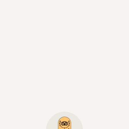
rne Hotel in Söl
astfreundschaft, höchster Genuss und le
in Sölden lebt Tiroler Tradition und alpin
ich auf einen ganz besonderen Urlaub, an
noch lange erinnern werden.