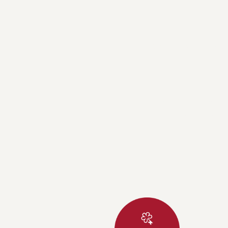
Ihr 5-Ste
Herzliche G
Das Central 
Freuen Sie s