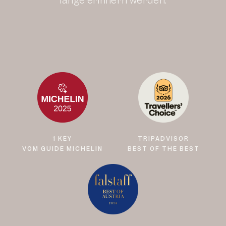
lange erinnern werden.
1 KEY
TRIPADVISOR
VOM GUIDE MICHELIN
BEST OF THE BEST