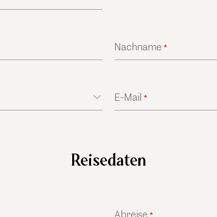
Nachname
*
E-Mail
*
Reisedaten
Abreise
*