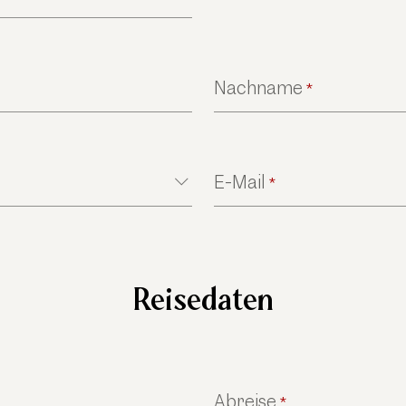
Nachname
*
E-Mail
*
Reisedaten
Abreise
*