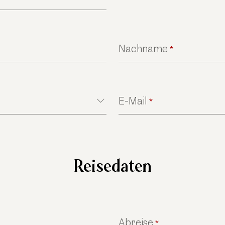
Nachname
*
E-Mail
*
Reisedaten
Abreise
*