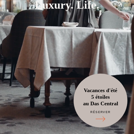
Luxury. Life.
Vacances d'été
5 étoiles
au Das Central
RÉSERVER