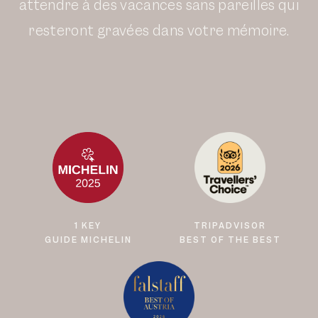
attendre à des vacances sans pareilles qui
resteront gravées dans votre mémoire.
1 KEY
TRIPADVISOR
GUIDE MICHELIN
BEST OF THE BEST