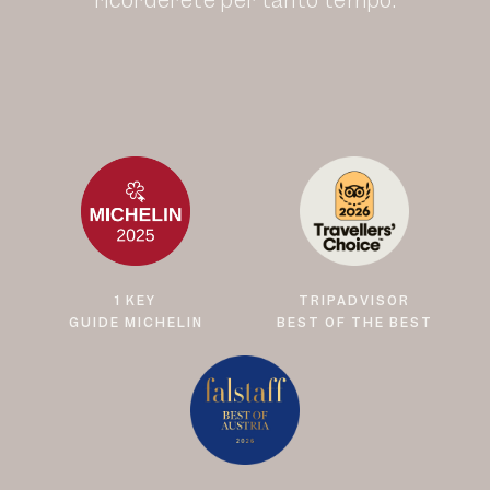
ricorderete per tanto tempo.
1 KEY
TRIPADVISOR
GUIDE MICHELIN
BEST OF THE BEST