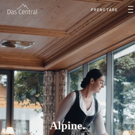
PRENOTARE
Alpine.