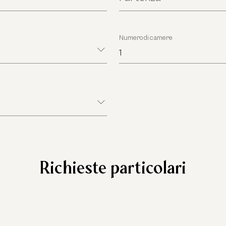
Numero di camere
*
1
Richieste particolari