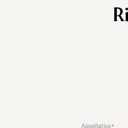
R
Appellativo
*