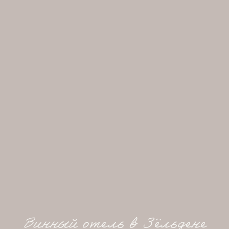
Винный отель в Зёльдене