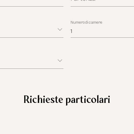
Numero di camere
*
1
Richieste particolari