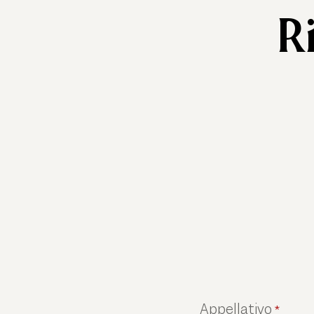
R
Appellativo
*