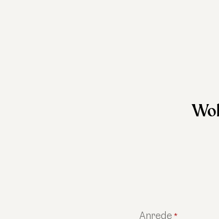
Woh
Anrede
*