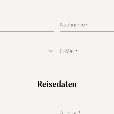
Nachname
*
E-Mail
*
Reisedaten
Abreise
*