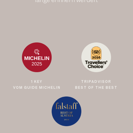
lange erinnern werden.
1 KEY
TRIPADVISOR
VOM GUIDE MICHELIN
BEST OF THE BEST