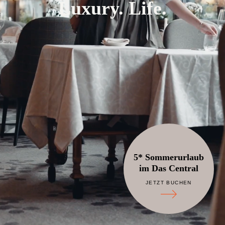
Luxury. Life.
5* Sommerurlaub
im Das Central
JETZT BUCHEN