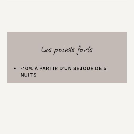
Les points forts
-10% À PARTIR D’UN SÉJOUR DE 5
NUITS
DE NOMBREUSES SURPRISES ET
EXPÉRIENCES POUR NOS PETITS
HÔTES