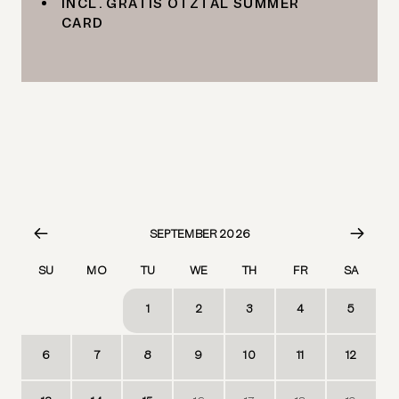
INCL. GRATIS ÖTZTAL SUMMER
CARD
SEPTEMBER 2026
SU
MO
TU
WE
TH
FR
SA
1
2
3
4
5
30
31
6
7
8
9
10
11
12