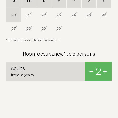
13
14
15
16
17
18
19
20
21
22
23
24
25
26
27
28
29
30
1
2
3
* Prices per room for standard occupation
Room occupancy, 1 to 5 persons
Adults
2
from 15 years
Children
0
from 0 to 14 years