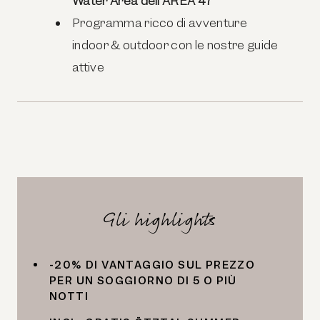
Water Area dell’
AREA
47
Programma ricco di avventure
indoor & outdoor con le nostre guide
attive
Gli highlights
-20% DI VANTAGGIO SUL PREZZO
PER UN SOGGIORNO DI 5 O PIÙ
NOTTI