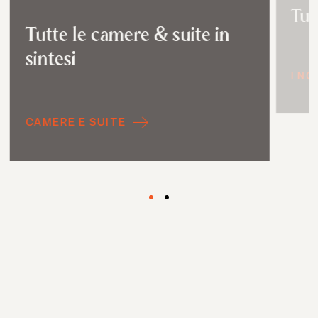
Tutt
Tutte le camere & suite in
sintesi
I N
CAMERE E SUITE