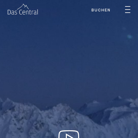
BUCHEN