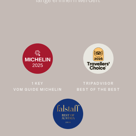
lange erinnern werden.
1 KEY
TRIPADVISOR
VOM GUIDE MICHELIN
BEST OF THE BEST