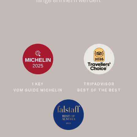
lange erinnern werden.
1 KEY
TRIPADVISOR
VOM GUIDE MICHELIN
BEST OF THE BEST