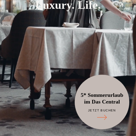
Luxury. Life.
5* Sommerurlaub
im Das Central
JETZT BUCHEN