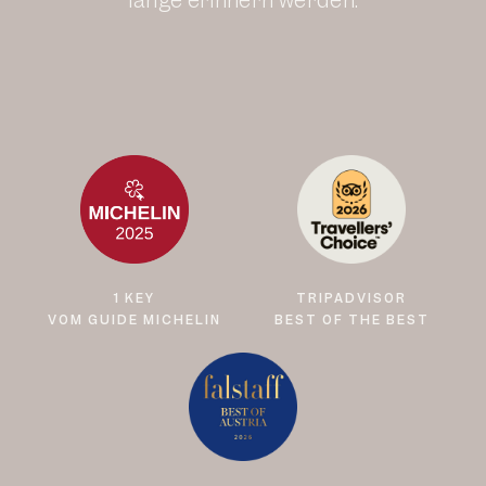
lange erinnern werden.
1 KEY
TRIPADVISOR
VOM GUIDE MICHELIN
BEST OF THE BEST